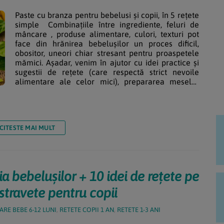
Paste cu branza pentru bebelusi și copii, în 5 rețete
simple Combinațiile între ingrediente, feluri de
mâncare , produse alimentare, culori, texturi pot
face din hrănirea bebelușilor un proces dificil,
obositor, uneori chiar stresant pentru proaspetele
mămici. Așadar, venim în ajutor cu idei practice și
sugestii de rețete (care respectă strict nevoile
alimentare ale celor mici), prepararea meselor
urmănd să devină o plăcere. Pastele pot fi un
ingredient al rețetelor […]
CITESTE MAI MULT
a bebelușilor + 10 idei de rețete pe
stravete pentru copii
ARE BEBE 6-12 LUNI
,
RETETE COPII 1 AN
,
RETETE 1-3 ANI