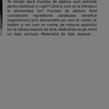
Te întrebi dacă fructele de pădure sunt potrivite
pentru bebeluși și copii? Când și cum se le introduci
în alimentația lor? Fructele de pădure, fiind
considerate ingrediente sănătoase, benefice
organismului prin elementele pe care le conțin, le
tratăm și noi cum se cuvine, pe măsura aportului
lor la starea noastră de bine, dedicându-le pe merit
un topic exclusiv. Materialul de față, separat de
restul celor cu sugestii de rețete clasificate […]