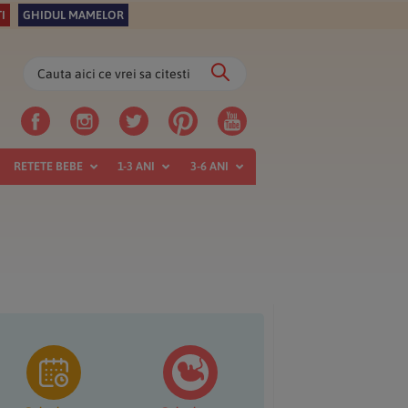
I
GHIDUL MAMELOR
Cauta
aici
ce
vrei
sa
RETETE BEBE
1-3 ANI
3-6 ANI
citesti
ara
incipală