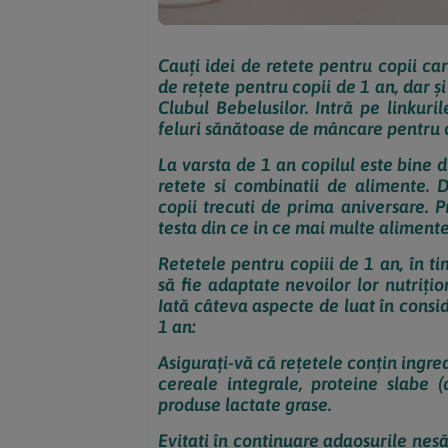
Cauți idei de retete pentru copii ca
de rețete pentru copii de 1 an, dar ș
Clubul Bebelusilor. Intră pe linkuril
feluri sănătoase de mâncare pentru c
La varsta de 1 an copilul este bine d
retete si combinatii de alimente. 
copii trecuti de prima aniversare. 
testa din ce in ce mai multe alimente
Retetele pentru copiii de 1 an, în ti
să fie adaptate nevoilor lor nutrițio
Iată câteva aspecte de luat în consid
1 an:
Asigurați-vă că rețetele conțin ingre
cereale integrale, proteine slabe 
produse lactate grase.
Evitați în continuare adaosurile nesă