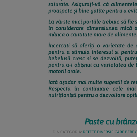
saturate. Asigurați-vă că alimente
proaspete și bine gătite pentru a evi
La vârste mici portiile trebuie să fie
în considerare dimensiunea mică a 
mânca o cantitate mare de alimente
Încercați să oferiți o varietate de
pentru a stimula interesul și pentr
bebelușii cresc și se dezvoltă, puteț
pentru a-i obișnui cu varietatea de te
motorii orale.
Iată așadar mai multe sugestii de re
Respectă în continuare cele mai
nutriționiști pentru o dezvoltare optim
Paste cu brânză
DIN CATEGORIA:
RETETE DIVERSIFICARE BEBE 6