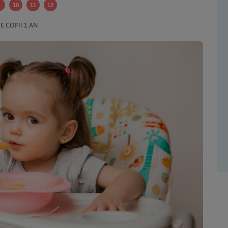
10
11
12
E COPII 1 AN