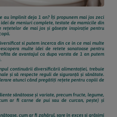
re au împlinit deja 1 an? Îți propunem mai jos zeci
i idei de meniuri complete, testate de mamicile din
e rețetelor de mai jos și găsește inspirație pentru
opii.
iversificat si putem incerca din ce in ce mai multe
Descopera multe idei de retete sanatoase pentru
Profita de avantajul ca dupa varsta de 1 an putem
.
mpul continuării diversificării alimentației, trebuie
nale și să respecte reguli de siguranță și sănătate.
erare atunci când pregătiți rețete pentru copiii de
diente sănătoase și variate, precum fructe, legume,
(cum ar fi carne de pui sau de curcan, pește) și
nătoase, cum ar fi zahărul, sare în exces și grăsimi