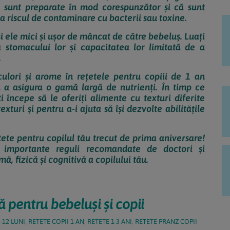
le sunt preparate în mod corespunzător și că sunt
ta riscul de contaminare cu bacterii sau toxine.
 și ele mici și ușor de mâncat de către bebeluș. Luați
stomacului lor și capacitatea lor limitată de a
.
 culori și arome în rețetele pentru copiii de 1 an
u a asigura o gamă largă de nutrienți. În timp ce
i începe să le oferiți alimente cu texturi diferite
xturi și pentru a-i ajuta să își dezvolte abilitățile
tete pentru copilul tău trecut de prima aniversare!
 importante reguli recomandate de doctori și
ă, fizică și cognitivă a copilului tău.
 pentru bebeluși și copii
-12 LUNI
,
RETETE COPII 1 AN
,
RETETE 1-3 ANI
,
RETETE PRANZ COPII