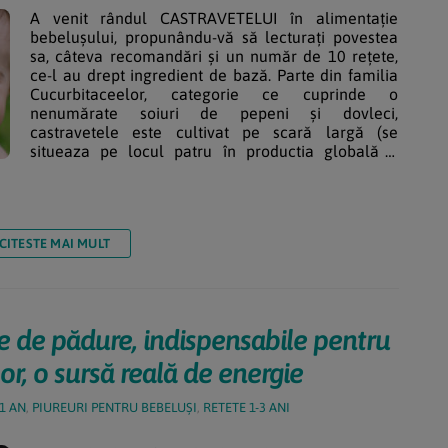
A venit rândul CASTRAVETELUI în alimentație
bebelușului, propunându-vă să lecturați povestea
sa, câteva recomandări și un număr de 10 rețete,
ce-l au drept ingredient de bază. Parte din familia
Cucurbitaceelor, categorie ce cuprinde o
nenumărate soiuri de pepeni și dovleci,
castravetele este cultivat pe scară largă (se
situeaza pe locul patru în productia globală a
legumelor) și este cunoscut pentru beneficiile
aduse sănătății organismului. Pe bună dreptate,
adesea e numit […]
CITESTE MAI MULT
te de pădure, indispensabile pentru
or, o sursă reală de energie
 1 AN
,
PIUREURI PENTRU BEBELUȘI
,
RETETE 1-3 ANI