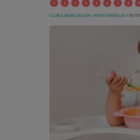
1
2
3
4
5
6
7
8
9
CLUBUL BEBELUSILOR
»
RETETE BEBELUSI
»
RETET