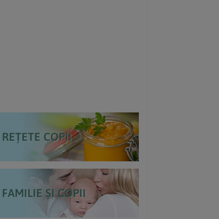
REȚETE COPII
FAMILIE ȘI COPII