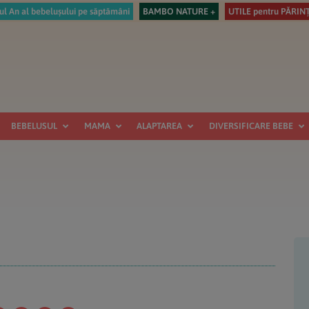
ul An al bebelușului pe săptămâni
BAMBO NATURE +
UTILE pentru PĂRINȚ
BEBELUSUL
MAMA
ALAPTAREA
DIVERSIFICARE BEBE
B
pr