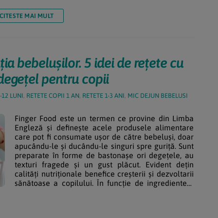
CITESTE MAI MULT
ia bebelușilor. 5 idei de rețete cu
degețel pentru copii
-12 LUNI
,
RETETE COPII 1 AN
,
RETETE 1-3 ANI
,
MIC DEJUN BEBELUSI
Finger Food este un termen ce provine din Limba
Engleză și definește acele produsele alimentare
care pot fi consumate ușor de către bebeluși, doar
apucându-le și ducându-le singuri spre guriță. Sunt
preparate în forme de bastonașe ori degețele, au
texturi fragede și un gust plăcut. Evident dețin
calități nutriționale benefice creșterii și dezvoltarii
sănătoase a copilului. În funcție de ingredientele
ce le compun, se pot servi ca fel de bază […]