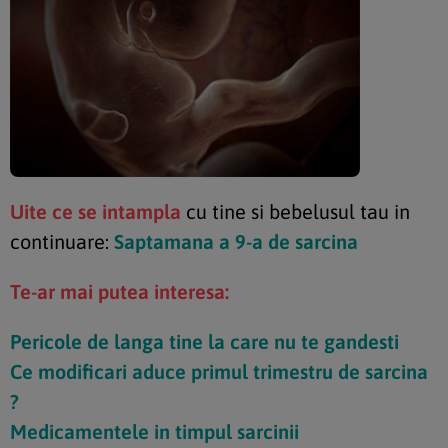
Uite ce se intampla
cu tine si bebelusul tau in
continuare:
Saptamana a 9-a de sarcina
Te-ar mai putea interesa:
Pericole de langa tine la care nu te gandesti
Ce modificari aduce primul trimestru de sarcina
?
Medicamentele in timpul sarcinii