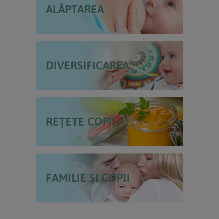
ALĂPTAREA
DIVERSIFICAREA
REȚETE COPII
FAMILIE ȘI COPII