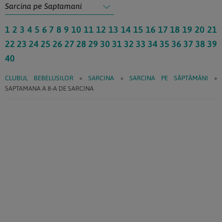
1
2
3
4
5
6
7
8
9
10
11
12
13
14
15
16
17
18
19
20
21
22
23
24
25
26
27
28
29
30
31
32
33
34
35
36
37
38
39
40
CLUBUL BEBELUSILOR
»
SARCINA
»
SARCINA PE SĂPTĂMÂNI
»
SAPTAMANA A 8-A DE SARCINA