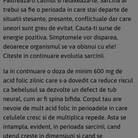
Pastreaza-ti calmul si relaxeaza-te. Sarcina ar
trebui sa fie o perioada in care stai departe de
situatii stesante, presante, conflictuale dar care
uneori sunt greu de evitat. Cauta-ti surse de
energie pozitiva. Simptomele vor disparea,
deoarece organismul se va obisnui cu ele!
Citeste in continuare evolutia sarcinii.
Ia in continuare o doza de minim 600 mg de
acid folic zilnic
care s-a dovedit ca reduce riscul
ca bebelusul sa dezvolte un defect de tub
neural, cum ar fi spina bifida. Corpul tau are
nevoie de mult acid folic in perioadele in care
celulele cresc si de multiplica repede. Asta se
intampla, evident, in perioada sarcinii, cand
uterul creste in dimensiuni si cand se