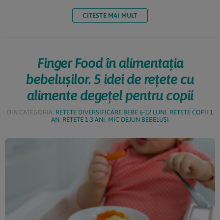
adusă abia în secolul al XVII-lea. Pentru gustul său
deosebit, este comercializată aproape în toată lumea.
CITESTE MAI MULT
Precum dovleacul, are valori […]
Finger Food în alimentația
bebelușilor. 5 idei de rețete cu
alimente degețel pentru copii
DIN CATEGORIA:
RETETE DIVERSIFICARE BEBE 6-12 LUNI
,
RETETE COPII 1
AN
,
RETETE 1-3 ANI
,
MIC DEJUN BEBELUSI