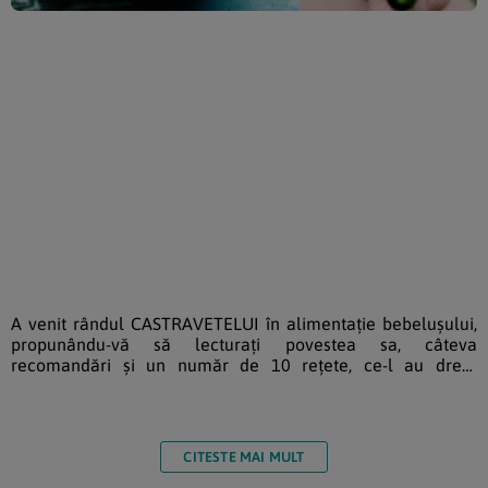
A venit rândul CASTRAVETELUI în alimentație bebelușului,
propunându-vă să lecturați povestea sa, câteva
recomandări și un număr de 10 rețete, ce-l au drept
ingredient de bază. Parte din familia Cucurbitaceelor,
categorie ce cuprinde o nenumărate soiuri de pepeni și
dovleci, castravetele este cultivat pe scară largă (se
situeaza pe locul patru în productia globală a legumelor) și
CITESTE MAI MULT
este cunoscut pentru beneficiile aduse sănătății