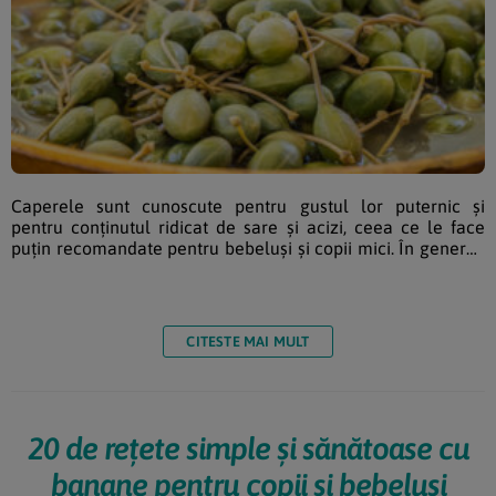
Caperele sunt cunoscute pentru gustul lor puternic și
pentru conținutul ridicat de sare și acizi, ceea ce le face
puțin recomandate pentru bebeluși și copii mici. În general,
introducerea unor alimente noi în dieta unui copil ar trebui
făcută treptat și sub supravegherea atentă a unui pediatru
sau a unui specialist în nutriție pediatrică. Descoperă
savoarea unică a caperelor și versatilitatea lor în bucătărie.
CITESTE MAI MULT
Află mai multe despre capere, ele […]
20 de rețete simple și sănătoase cu
banane pentru copii și bebeluși