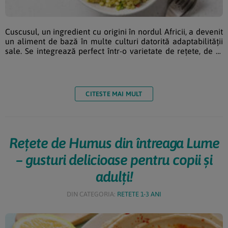
Cuscusul, un ingredient cu origini în nordul Africii, a devenit
un aliment de bază în multe culturi datorită adaptabilității
sale. Se integrează perfect într-o varietate de rețete, de la
salate răcoritoare la preparate calde și consistente.
Capacitatea sa de a absorbi arome și de a se adapta la
diverse texturi îl face un favorit în bucătăriile din întreaga
lume. Beneficiile nutriționale ale cuscusului Pe lângă
CITESTE MAI MULT
flexibilitatea sa culinară, cuscusul se […]
Rețete de Humus din întreaga Lume
– gusturi delicioase pentru copii și
adulți!
DIN CATEGORIA:
RETETE 1-3 ANI