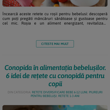
Încearcă aceste retete cu roșii pentru bebelusi: descoperă
cum poți pregăti mâncăruri sănătoase și gustoase pentru
cel mic. Roșia e un aliment energizant, revitalizant,
răcoritor, detoxifiant, antiinflamator, antioxidant, alcalin,
menținând echilibru la nivel celular. Cu așa o carte de
vizită, portofoliu si gust, ar fi și păcat să nu-l consumi. Cum
să faci mofturi, cum să-ți displacă? Roșia poate fi introdusă
CITESTE MAI MULT
în alimentația bebelușului după vârsta de 9-10 luni și […]
Conopida în alimentația bebelușilor.
6 idei de rețete cu conopidă pentru
copii
DIN CATEGORIA:
RETETE DIVERSIFICARE BEBE 6-12 LUNI
,
PIUREURI
PENTRU BEBELUȘI
,
RETETE 1-3 ANI