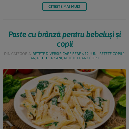
nutrienții necesari pentru creșterea armonioasă, dar
CITESTE MAI MULT
contribuie și la dezvoltarea gustului și a obiceiurilor
alimentare sănătoase pe termen lung. Ce este
Diversificarea […]
Paste cu brânză pentru bebeluși și
copii
DIN CATEGORIA:
RETETE DIVERSIFICARE BEBE 6-12 LUNI
,
RETETE COPII 1
AN
,
RETETE 1-3 ANI
,
RETETE PRANZ COPII