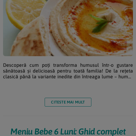
Descoperă cum poți transforma humusul într-o gustare
sănătoasă și delicioasă pentru toată familia! De la rețeta
clasică până la variante inedite din întreaga lume – humus
cu sfeclă, avocado, ardei copt sau chiar cu chili și lime! Află
cum să adaugi acest preparat cremos și hrănitor în meniul
zilnic, bucurându-te de beneficii nutriționale importante,
perfecte și pentru cei mici. Inspiră-te și pregătește 12 rețete
CITESTE MAI MULT
unice de humus care te vor […]
Meniu Bebe 6 Luni: Ghid complet