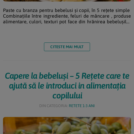
Paste cu branza pentru bebelusi și copii, în 5 rețete simple
Combinațiile între ingrediente, feluri de mâncare , produse
alimentare, culori, texturi pot face din hrănirea bebelușilor
un proces dificil, obositor, uneori chiar stresant pentru
proaspetele mămici. Așadar, venim în ajutor cu idei practice
și sugestii de rețete (care respectă strict nevoile alimentare
ale celor mici), prepararea meselor urmănd să devină o
CITESTE MAI MULT
plăcere. Pastele pot fi un ingredient al rețetelor […]
Capere la bebeluși – 5 Rețete care te
ajută să le introduci in alimentația
copilului
DIN CATEGORIA:
RETETE 1-3 ANI