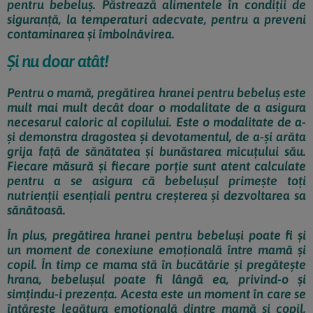
pentru bebeluș. Păstrează alimentele în condiții de
siguranță, la temperaturi adecvate, pentru a preveni
contaminarea și îmbolnăvirea.
Și nu doar atât!
Pentru o mamă, pregătirea hranei pentru bebeluș este
mult mai mult decât doar o modalitate de a asigura
necesarul caloric al copilului. Este o modalitate de a-
și demonstra dragostea și devotamentul, de a-și arăta
grija față de sănătatea și bunăstarea micuțului său.
Fiecare măsură și fiecare porție sunt atent calculate
pentru a se asigura că bebelușul primește toți
nutrienții esențiali pentru creșterea și dezvoltarea sa
sănătoasă.
În plus, pregătirea hranei pentru bebeluși poate fi și
un moment de conexiune emoțională între mamă și
copil. În timp ce mama stă în bucătărie și pregătește
hrana, bebelușul poate fi lângă ea, privind-o și
simțindu-i prezența. Acesta este un moment în care se
întărește legătura emoțională dintre mamă și copil,