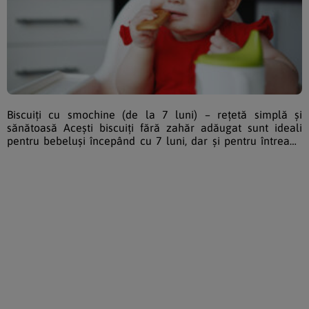
Biscuiți cu smochine (de la 7 luni) – rețetă simplă și
sănătoasă Acești biscuiți fără zahăr adăugat sunt ideali
pentru bebeluși începând cu 7 luni, dar și pentru întreaga
familie. Sunt moi, aromați și se fac rapid, doar din fructe și
făină integrală. Ce ingrediente sunt necesare pentru
biscuiții cu smochine? 4 smochine uscate mari 6 curmale
mari fără sâmburi 2 banane bine coapte Făină integrală
(cât să obții o […]