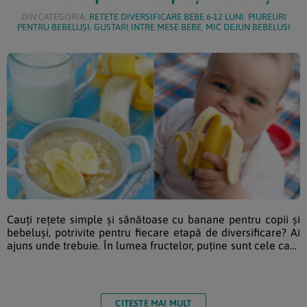
DIN CATEGORIA:
RETETE DIVERSIFICARE BEBE 6-12 LUNI
,
PIUREURI
PENTRU BEBELUȘI
,
GUSTARI INTRE MESE BEBE
,
MIC DEJUN BEBELUSI
Cauți rețete simple și sănătoase cu banane pentru copii și
bebeluși, potrivite pentru fiecare etapă de diversificare? Ai
ajuns unde trebuie. În lumea fructelor, puține sunt cele care
pot rivaliza ca valoare nutritivă a acesteia. Dincolo de
gustul său apetisant și de ambalajul practic, acest fruct se
prezintă ca o sursă importantă de nutrienți esențiali, ceea
ce îl face o componentă vitală în fiecare etapă a vieții, mai
CITESTE MAI MULT