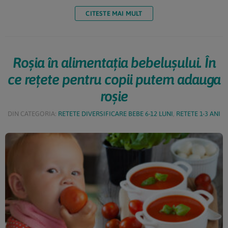
importantă, iar această legumă este un aliat ideal pentru
CITESTE MAI MULT
sănătate. Tabel de diversificare: cum îl oferim în funcție […]
Roșia în alimentația bebelușului. În
ce rețete pentru copii putem adauga
roșie
DIN CATEGORIA:
RETETE DIVERSIFICARE BEBE 6-12 LUNI
,
RETETE 1-3 ANI