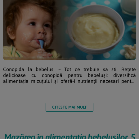
Conopida la bebelusi – Tot ce trebuie sa stii Rețete
delicioase cu conopidă pentru bebeluși: diversifică
alimentația micuțului și oferă-i nutrienții necesari pentru
creștere și dezvoltare. Mergem mai departe cu propunerile
de rețete ce au la bază același ingredient, materialul de
față referindu-se de data aceasta la conopidă. O leguma
excelentă care, în țara noastră, se cultivă anual. Are o
CITESTE MAI MULT
căpățâna comestibilă, albă, densă, frumoasă și gustoasă,
rezultată din îngroșarea […]
Mazărea în alimentația bebelușilor. 5