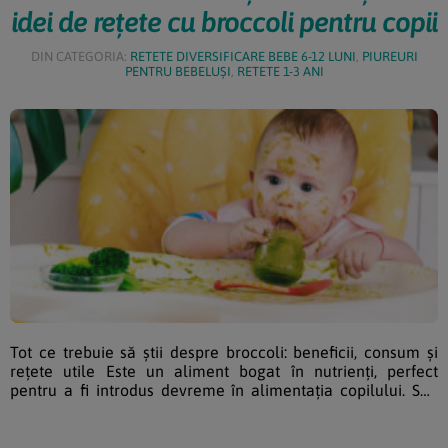
idei de rețete cu broccoli pentru copii
DIN CATEGORIA:
RETETE DIVERSIFICARE BEBE 6-12 LUNI
,
PIUREURI
PENTRU BEBELUȘI
,
RETETE 1-3 ANI
Tot ce trebuie să știi despre broccoli: beneficii, consum și
rețete utile Este un aliment bogat în nutrienți, perfect
pentru a fi introdus devreme în alimentația copilului. Sub
formă de piure, la abur sau finger-food, poate deveni cu
ușurință una dintre legumele preferate ale micuțului tău.
Diversificarea alimentației bebelușului este o etapă