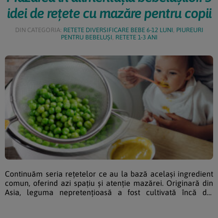
idei de rețete cu mazăre pentru copii
DIN CATEGORIA:
RETETE DIVERSIFICARE BEBE 6-12 LUNI
,
PIUREURI
PENTRU BEBELUȘI
,
RETETE 1-3 ANI
Continuăm seria rețetelor ce au la bază același ingredient
comun, oferind azi spațiu și atenție mazărei. Originară din
Asia, leguma nepretențioasă a fost cultivată încă din
antichitate de greci și de romani, în zona de sud a Europei,
de unde s-a răspândit apoi pe tot continentul. La noi a fost