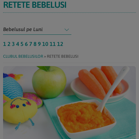
RETETE BEBELUSI
1
2
3
4
5
6
7
8
9
10
11
12
CLUBUL BEBELUSILOR
»
RETETE BEBELUSI