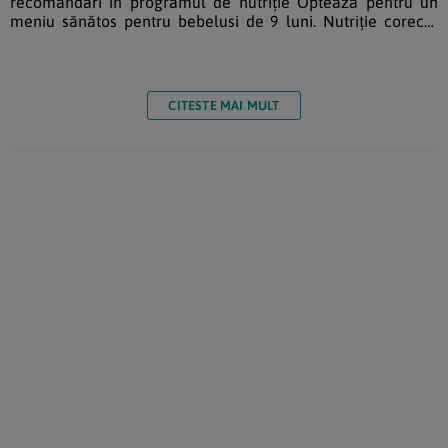
recomandări în programul de nutriție Optează pentru un
meniu sănătos pentru bebelusi de 9 luni. Nutriție corectă
pentru o dezvoltare sănătoasă și echilibrată.O nutriție
corectă a copilului ce se apropie de prima aniversare ar
trebui să însemne un consum de trei mese principale și
două, trei gustări, zilnic. În vederea asigurării necesarului
CITESTE MAI MULT
de minerale și vitamine, ar fi indicat ca acestea […]