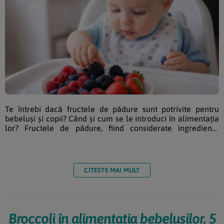
Te întrebi dacă fructele de pădure sunt potrivite pentru
bebeluși și copii? Când și cum se le introduci în alimentația
lor? Fructele de pădure, fiind considerate ingrediente
sănătoase, benefice organismului prin elementele pe care
le conțin, le tratăm și noi cum se cuvine, pe măsura
aportului lor la starea noastră de bine, dedicându-le pe
merit un topic exclusiv. Materialul de față, separat de restul
CITESTE MAI MULT
celor cu sugestii de rețete clasificate […]
Broccoli în alimentația bebelușilor. 5