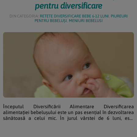
pentru diversificare
DIN CATEGORIA:
RETETE DIVERSIFICARE BEBE 6-12 LUNI
,
PIUREURI
PENTRU BEBELUȘI
,
MENIURI BEBELUSI
Începutul Diversificării Alimentare Diversificarea
alimentației bebelușului este un pas esențial în dezvoltarea
sănătoasă a celui mic. În jurul vârstei de 6 luni, este
momentul ideal pentru a începe introducerea alimentelor
solide în dieta copilului, alături de laptele matern sau
formula de continuare. Acest proces nu doar că asigură