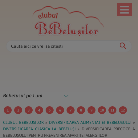
Clubul
Skip
Skip
Skip
Skip
Bebelusilor
to
to
to
to
primary
main
primary
footer
navigation
content
sidebar
Totul
Totul
Cauta
despre
despre
sarcina,
aici
sarcina,
bebelusi
nastere
ce
si
si
vrei
copii
bebelusi
sa
mici
citesti
1
2
3
4
5
6
7
8
9
10
11
12
CLUBUL BEBELUSILOR
»
DIVERSIFICAREA ALIMENTATIEI BEBELUSULUI
»
DIVERSIFICAREA CLASICĂ LA BEBELUȘI
»
DIVERSIFICAREA PRECOCE A
BEBELUȘULUI PENTRU PREVENIREA APARIȚIEI ALERGIILOR