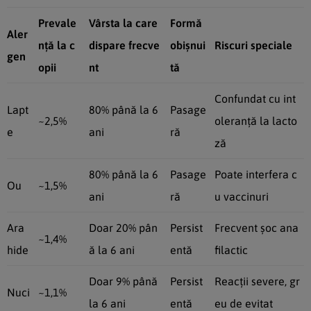
Prevale
Vârsta la care
Formă
Aler
nță la c
dispare frecve
obișnui
Riscuri speciale
gen
opii
nt
tă
Confundat cu int
Lapt
80% până la 6
Pasage
~2,5%
oleranță la lacto
e
ani
ră
ză
80% până la 6
Pasage
Poate interfera c
Ou
~1,5%
ani
ră
u vaccinuri
Ara
Doar 20% pân
Persist
Frecvent șoc ana
~1,4%
hide
ă la 6 ani
entă
filactic
Doar 9% până
Persist
Reacții severe, gr
Nuci
~1,1%
la 6 ani
entă
eu de evitat