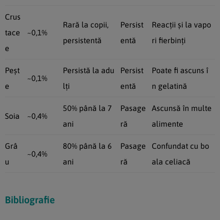
Crus
Rară la copii,
Persist
Reacții și la vapo
tace
~0,1%
persistentă
entă
ri fierbinți
e
Peșt
Persistă la adu
Persist
Poate fi ascuns î
~0,1%
e
lți
entă
n gelatină
50% până la 7
Pasage
Ascunsă în multe
Soia
~0,4%
ani
ră
alimente
Grâ
80% până la 6
Pasage
Confundat cu bo
~0,4%
u
ani
ră
ala celiacă
Bibliografie