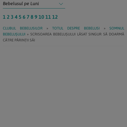
1
2
3
4
5
6
7
8
9
10
11
12
CLUBUL BEBELUSILOR
»
TOTUL DESPRE BEBELUSI
»
SOMNUL
BEBELUȘULUI
»
SCRISOAREA BEBELUȘULUI LĂSAT SINGUR SĂ DOARMĂ
CĂTRE PĂRINȚII SĂI