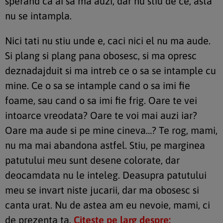
sperand ca ai sa ma auzi, dar nu stiu de ce, asta
nu se intampla.
Nici tati nu stiu unde e, caci nici el nu ma aude.
Si plang si plang pana obosesc, si ma opresc
deznadajduit si ma intreb ce o sa se intample cu
mine. Ce o sa se intample cand o sa imi fie
foame, sau cand o sa imi fie frig. Oare te vei
intoarce vreodata? Oare te voi mai auzi iar?
Oare ma aude si pe mine cineva…? Te rog, mami,
nu ma mai abandona astfel. Stiu, pe marginea
patutului meu sunt desene colorate, dar
deocamdata nu le inteleg. Deasupra patutului
meu se invart niste jucarii, dar ma obosesc si
canta urat. Nu de astea am eu nevoie, mami, ci
de prezenta ta.
Citește pe larg despre: