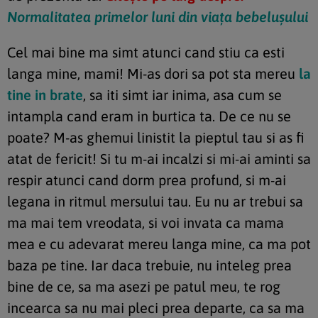
Normalitatea primelor luni din viața bebelușului
Cel mai bine ma simt atunci cand stiu ca esti
langa mine, mami! Mi-as dori sa pot sta mereu
la
tine in brate
, sa iti simt iar inima, asa cum se
intampla cand eram in burtica ta. De ce nu se
poate? M-as ghemui linistit la pieptul tau si as fi
atat de fericit! Si tu m-ai incalzi si mi-ai aminti sa
respir atunci cand dorm prea profund, si m-ai
legana in ritmul mersului tau. Eu nu ar trebui sa
ma mai tem vreodata, si voi invata ca mama
mea e cu adevarat mereu langa mine, ca ma pot
baza pe tine. Iar daca trebuie, nu inteleg prea
bine de ce, sa ma asezi pe patul meu, te rog
incearca sa nu mai pleci prea departe, ca sa ma