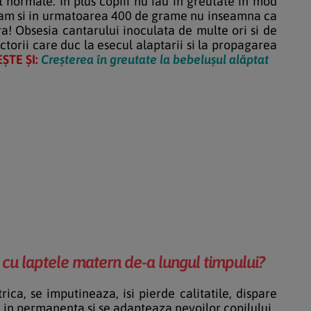
normale. In plus copiii nu iau in greutate in mod
ogram si in urmatoarea 400 de grame nu inseamna ca
a! Obsesia cantarului inoculata de multe ori si de
torii care duc la esecul alaptarii si la propagarea
ȘTE ȘI:
Creșterea în greutate la bebelușul alăptat
a cu laptele matern de-a lungul timpului?
ca, se imputineaza, isi pierde calitatile, dispare
a in permanenta si se adapteaza nevoilor copilului.