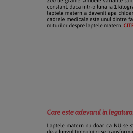
200 de grame. Ambele variante sunt 
constant, daca intr-o luna ia 1 kil
laptele matern a devenit apa chioar
cadrele medicale este unul dintre fac
miturilor despre laptele matern.
CITE
Care este adevarul in legatur
Laptele matern nu doar ca NU se stri
de-a lungul timpului ci se transform