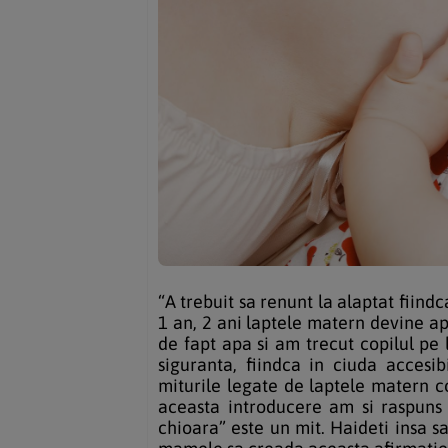
“A trebuit sa renunt la alaptat fiind
1 an, 2 ani laptele matern devine a
de fapt apa si am trecut copilul pe 
siguranta, fiindca in ciuda accesibil
miturile legate de laptele matern 
aceasta introducere am si raspuns 
chioara” este un mit. Haideti insa s