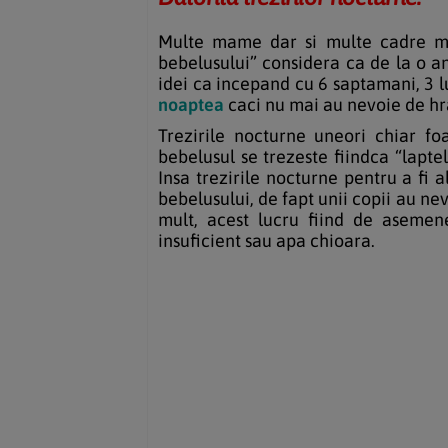
Multe mame dar si multe cadre med
bebelusului” considera ca de la o an
idei ca incepand cu 6 saptamani, 3 lu
noaptea
caci nu mai au nevoie de hra
Trezirile nocturne uneori chiar 
bebelusul se trezeste fiindca “lapt
Insa trezirile nocturne pentru a fi a
bebelusului, de fapt unii copii au ne
mult, acest lucru fiind de aseme
insuficient sau apa chioara.