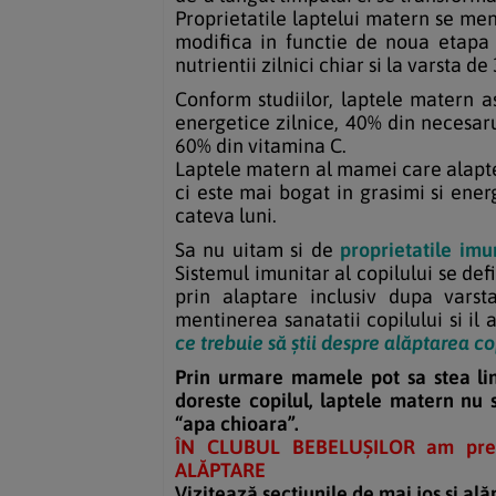
Proprietatile laptelui matern se men
modifica in functie de noua etapa 
nutrientii zilnici chiar si la varsta d
Conform studiilor, laptele matern 
energetice zilnice, 40% din necesar
60% din vitamina C.
Laptele matern al mamei care alapte
ci este mai bogat in grasimi si en
cateva luni.
Sa nu uitam si de
proprietatile imu
Sistemul imunitar al copilului se def
prin alaptare inclusiv dupa vars
mentinerea sanatatii copilului si il 
ce trebuie să știi despre alăptarea c
Prin urmare mamele pot sa stea lini
doreste copilul, laptele matern nu 
“apa chioara”.
ÎN CLUBUL BEBELUȘILOR am pr
ALĂPTARE
Vizitează sectiunile de mai jos și alăp