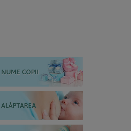
NUME COPII
ALĂPTAREA