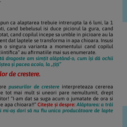
.
un ca alaptarea trebuie intrerupta la 6 luni, la 1
ti, cand bebelusul isi duce piciorul la gura, cand
aptat, cand copilul incepe sa umble in picioare au la
nt dat laptele se transforma in apa chioara. Insusi
za o singura varianta a momentului cand copilul
tiintifica” au afirmatiile mai sus enumerate.
tă dragoste am simțit alăptând-o, cum își dă ochii
ștea și pacea acolo, la „țiți”
lor de crestere.
spre
puseurilor de crestere
interpreteaza cererea
uge tot mai mult si uneori pare nemultumit, drept
itor! “I-am dat sa suga acum o jumatate de ora si
 e apa chioara!!”
Citește și despre:
Alăptarea: a trăi
și mi-aș dori să nu fiu unica producătoare de lapte