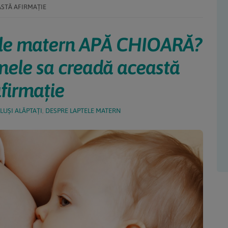
STĂ AFIRMAȚIE
ele matern APĂ CHIOARĂ?
ele sa creadă această
firmație
LUȘI ALĂPTAȚI
,
DESPRE LAPTELE MATERN