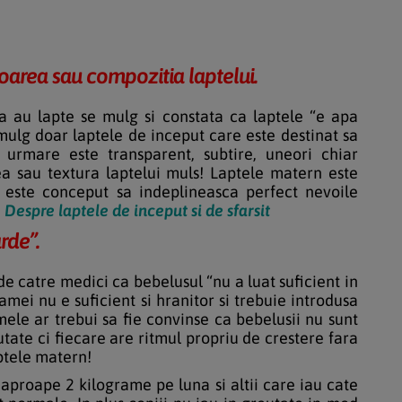
oarea sau compozitia laptelui.
 au lapte se mulg si constata ca laptele “e apa
mulg doar laptele de inceput care este destinat sa
 urmare este transparent, subtire, uneori chiar
ea sau textura laptelui muls! Laptele matern este
, este conceput sa indeplineasca perfect nevoile
:
Despre laptele de inceput si de sfarsit
rde”.
 catre medici ca bebelusul “nu a luat suficient in
amei nu e suficient si hranitor si trebuie introdusa
ele ar trebui sa fie convinse ca bebelusii nu sunt
eutate ci fiecare are ritmul propriu de crestere fara
aptele matern!
 aproape 2 kilograme pe luna si altii care iau cate