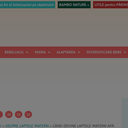
ul An al bebelușului pe săptămâni
BAMBO NATURE +
UTILE pentru PĂRINȚ
BEBELUSUL
MAMA
ALAPTAREA
DIVERSIFICARE BEBE
B
pr
10
11
12
I
»
DESPRE LAPTELE MATERN
»
CÂND DEVINE LAPTELE MATERN APĂ