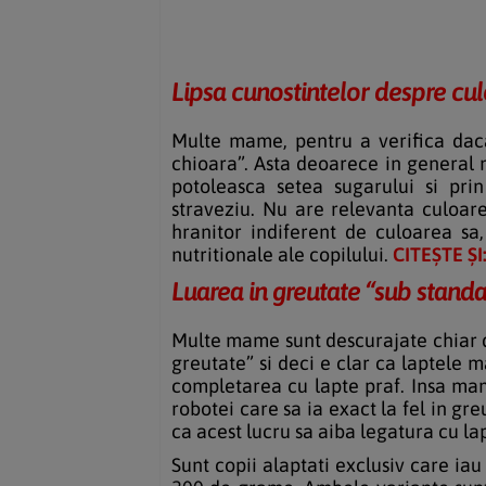
Lipsa cunostintelor despre cul
Multe mame, pentru a verifica daca
chioara”. Asta deoarece in general 
potoleasca setea sugarului si prin
straveziu. Nu are relevanta culoar
hranitor indiferent de culoarea sa
nutritionale ale copilului.
CITEȘTE ȘI
Luarea in greutate “sub standa
Multe mame sunt descurajate chiar de
greutate” si deci e clar ca laptele m
completarea cu lapte praf. Insa mam
robotei care sa ia exact la fel in gr
ca acest lucru sa aiba legatura cu l
Sunt copii alaptati exclusiv care iau