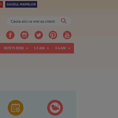
I
GHIDUL MAMELOR
Cauta
aici
ce
vrei
sa
RETETE BEBE
1-3 ANI
3-6 ANI
citesti
ara
incipală