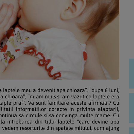
ca laptele meu a devenit apa chioara”, “dupa 6 luni,
pa chioara”, “m-am muls si am vazut ca laptele era
lapte praf”. Va sunt familiare aceste afirmatii? Cu
itatii informatiilor corecte in privinta alaptarii,
continua sa circule si sa convinga multe mame. Cu
la intrebarea din titlu: laptele “care devine apa
a vedem resorturile din spatele mitului, cum ajung