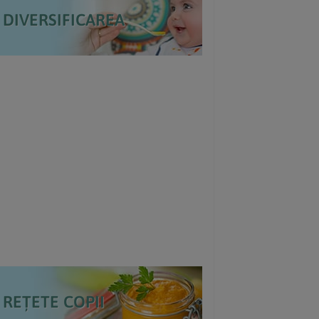
DIVERSIFICAREA
REȚETE COPII