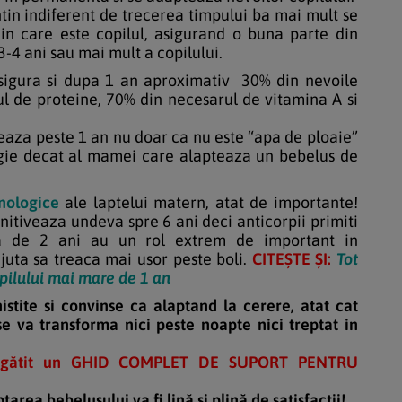
tin indiferent de trecerea timpului ba mai mult se
in care este copilul, asigurand o buna parte din
e 3-4 ani sau mai mult a copilului.
asigura si dupa 1 an aproximativ 30% din nevoile
ul de proteine, 70% din necesarul de vitamina A si
aza peste 1 an nu doar ca nu este “apa de ploaie”
ergie decat al mamei care alapteaza un bebelus de
nologice
ale laptelui matern, atat de importante!
initiveaza undeva spre 6 ani deci anticorpii primiti
ta de 2 ani au un rol extrem de important in
ajuta sa treaca mai usor peste boli.
CITEȘTE ȘI:
Tot
opilului mai mare de 1 an
stite si convinse ca alaptand la cerere, atat cat
se va transforma nici peste noapte nici treptat in
egătit un GHID COMPLET DE SUPORT PENTRU
tarea bebelușului va fi lină și plină de satisfacții!