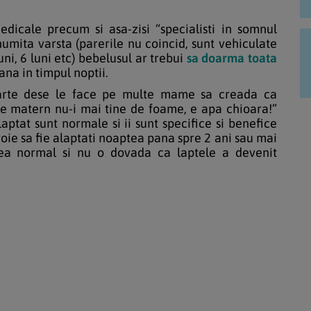
icale precum si asa-zisi “specialisti in somnul
umita varsta (parerile nu coincid, sunt vehiculate
ni, 6 luni etc) bebelusul ar trebui
sa doarma toata
na in timpul noptii.
foarte dese le face pe multe mame sa creada ca
ele matern nu-i mai tine de foame, e apa chioara!”
laptat sunt normale si ii sunt specifice si benefice
voie sa fie alaptati noaptea pana spre 2 ani sau mai
nea normal si nu o dovada ca laptele a devenit