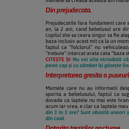
mamele sa creada aceasta afirmatie
Din prejudecata.
Prejudecatile fara fundament care sp
an, la 2 ani, cand bebelusul are din
copilul stie sa ceara singur sa fie al
baza inclusiv acest mit ca la un mome
faptul ca “folclorul” nu vehiculea
“trebuie” intarcat arata cata “baza s
CITEȘTE ȘI:
Nu voi uita niciodată câ
peste cap și cu zâmbet își găsește lini
Interpretarea gresita a puseuri
Mamele care nu au informatii de
sporita a bebelusului, faptul ca s
dovada ca laptele nu mai este hran
acum iar vrea, e clar ca laptele meu
din 3 în 3 ore? Sunt obosită uneori 
din casă
Datorita trezirilor nocturne.