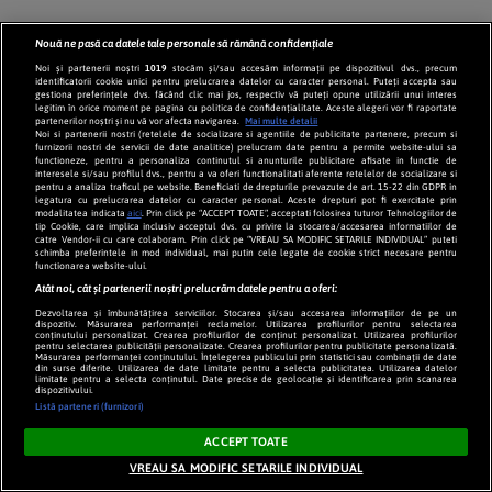
Nouă ne pasă ca datele tale personale să rămână confidențiale
Noi și partenerii noștri
1019
stocăm și/sau accesăm informații pe dispozitivul dvs., precum
identificatorii cookie unici pentru prelucrarea datelor cu caracter personal. Puteți accepta sau
gestiona preferințele dvs. făcând clic mai jos, respectiv vă puteți opune utilizării unui interes
legitim în orice moment pe pagina cu politica de confidențialitate. Aceste alegeri vor fi raportate
partenerilor noștri și nu vă vor afecta navigarea.
Mai multe detalii
Noi si partenerii nostri (retelele de socializare si agentiile de publicitate partenere, precum si
furnizorii nostri de servicii de date analitice) prelucram date pentru a permite website-ului sa
functioneze, pentru a personaliza continutul si anunturile publicitare afisate in functie de
interesele si/sau profilul dvs., pentru a va oferi functionalitati aferente retelelor de socializare si
pentru a analiza traficul pe website. Beneficiati de drepturile prevazute de art. 15-22 din GDPR in
legatura cu prelucrarea datelor cu caracter personal. Aceste drepturi pot fi exercitate prin
modalitatea indicata
aici
. Prin click pe “ACCEPT TOATE”, acceptati folosirea tuturor Tehnologiilor de
tip Cookie, care implica inclusiv acceptul dvs. cu privire la stocarea/accesarea informatiilor de
catre Vendor-ii cu care colaboram. Prin click pe “VREAU SA MODIFIC SETARILE INDIVIDUAL” puteti
schimba preferintele in mod individual, mai putin cele legate de cookie strict necesare pentru
functionarea website-ului.
Atât noi, cât și partenerii noștri prelucrăm datele pentru a oferi:
Dezvoltarea și îmbunătățirea serviciilor. Stocarea și/sau accesarea informațiilor de pe un
dispozitiv. Măsurarea performanței reclamelor. Utilizarea profilurilor pentru selectarea
conținutului personalizat. Crearea profilurilor de conținut personalizat. Utilizarea profilurilor
pentru selectarea publicității personalizate. Crearea profilurilor pentru publicitate personalizată.
Măsurarea performanței conținutului. Înțelegerea publicului prin statistici sau combinații de date
din surse diferite. Utilizarea de date limitate pentru a selecta publicitatea. Utilizarea datelor
limitate pentru a selecta conținutul. Date precise de geolocație și identificarea prin scanarea
dispozitivului.
Listă parteneri (furnizori)
ACCEPT TOATE
VREAU SA MODIFIC SETARILE INDIVIDUAL