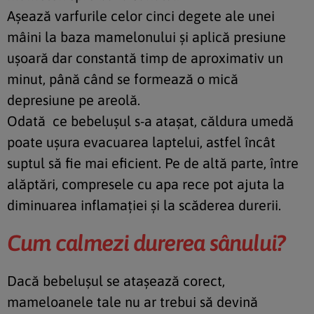
Aşează varfurile celor cinci degete ale unei
mâini la baza mamelonului şi aplică presiune
uşoară dar constantă timp de aproximativ un
minut, până când se formează o mică
depresiune pe areolă.
Odată ce bebeluşul s-a ataşat, căldura umedă
poate uşura evacuarea laptelui, astfel încât
suptul să fie mai eficient. Pe de altă parte, între
alăptări, compresele cu apa rece pot ajuta la
diminuarea inflamaţiei şi la scăderea durerii.
Cum calmezi durerea sânului?
Dacă bebeluşul se ataşează corect,
mameloanele tale nu ar trebui să devină