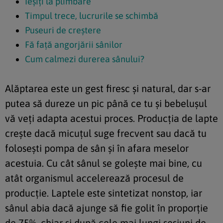
Ieşiţi la plimbare
Timpul trece, lucrurile se schimbă
Puseuri de creştere
Fă faţă angorjării sânilor
Cum calmezi durerea sânului?
Alăptarea este un gest firesc şi natural, dar s-ar
putea să dureze un pic până ce tu şi bebeluşul
vă veţi adapta acestui proces. Producţia de lapte
creşte dacă micuţul suge frecvent sau dacă tu
foloseşti pompa de sân şi în afara meselor
acestuia. Cu cât sânul se goleşte mai bine, cu
atât organismul accelerează procesul de
producţie. Laptele este sintetizat nonstop, iar
sânul abia dacă ajunge să fie golit în proporţie
de 75%, chiar şi după cele mai lungi sesiuni de