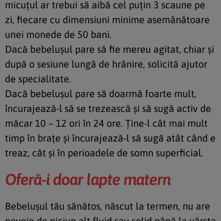
micuţul ar trebui să aibă cel puţin 3 scaune pe
zi, fiecare cu dimensiuni minime asemănătoare
unei monede de 50 bani.
Dacă bebeluşul pare să fie mereu agitat, chiar şi
după o sesiune lungă de hrănire, solicită ajutor
de specialitate.
Dacă bebeluşul pare să doarmă foarte mult,
încurajează-l să se trezească şi să sugă activ de
măcar 10 – 12 ori în 24 ore. Ţine-l cât mai mult
timp în braţe şi încurajează-l să sugă atât când e
treaz, cât şi în perioadele de somn superficial.
Oferă-i doar lapte matern
Bebeluşul tău sănătos, născut la termen, nu are
nevoie de niciun alt fluid sau solid până la vârsta