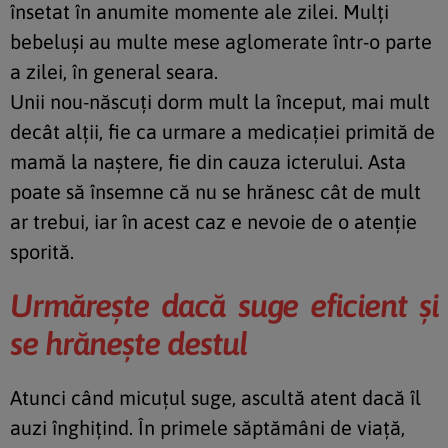
însetat în anumite momente ale zilei. Mulţi
bebeluşi au multe mese aglomerate într-o parte
a zilei, în general seara.
Unii nou-născuţi dorm mult la început, mai mult
decât alţii, fie ca urmare a medicaţiei primită de
mamă la naştere, fie din cauza icterului. Asta
poate să însemne că nu se hrănesc cât de mult
ar trebui, iar în acest caz e nevoie de o atenţie
sporită.
Urmăreşte dacă suge eficient şi
se hrăneşte destul
Atunci când micuţul suge, ascultă atent dacă îl
auzi înghiţind. În primele săptămâni de viaţă,