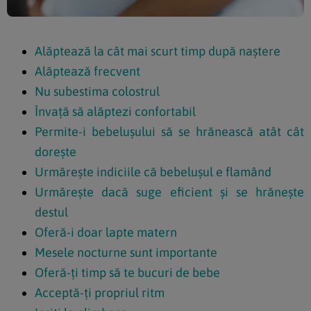
Alăptează la cât mai scurt timp după naştere
Alăptează frecvent
Nu subestima colostrul
Învaţă să alăptezi confortabil
Permite-i bebeluşului să se hrănească atât cât
doreşte
Urmăreşte indiciile că bebeluşul e flamând
Urmăreşte dacă suge eficient şi se hrăneşte
destul
Oferă-i doar lapte matern
Mesele nocturne sunt importante
Oferă-ţi timp să te bucuri de bebe
Acceptă-ţi propriul ritm