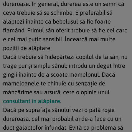
dureroase. În general, durerea este un semn că
ceva trebuie să se schimbe. E preferabil să
alăptezi înainte ca bebeluşul să fie foarte
flamând. Primul sân oferit trebuie să fie cel care
e cel mai puţin sensibil. Încearcă mai multe
poziţii de alăptare.
Dacă trebuie să îndepărtezi copilul de la sân, nu
trage pur şi simplu sânul; introdu un deget între
gingii înainte de a scoate mamelonul. Dacă
mameloanele te chinuie cu senzaţie de
mâncărime sau arsură, cere o opinie unui
consultant în alăptare
.
Dacă pe suprafaţa sânului vezi o pată roşie
dureroasă, cel mai probabil ai de-a face cu un
duct galactofor înfundat. Evită ca problema să