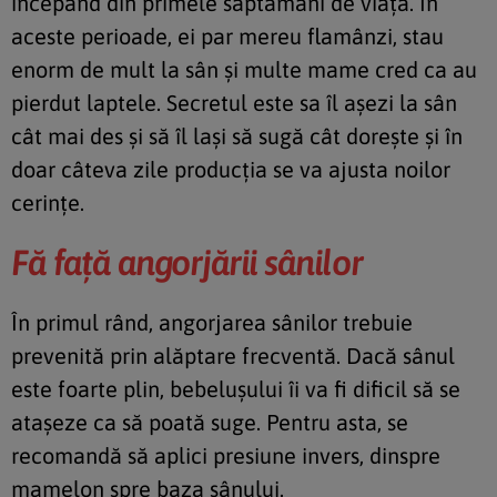
începând din primele săptămâni de viaţă. În
aceste perioade, ei par mereu flamânzi, stau
enorm de mult la sân şi multe mame cred ca au
pierdut laptele. Secretul este sa îl aşezi la sân
cât mai des şi să îl laşi să sugă cât doreşte şi în
doar câteva zile producţia se va ajusta noilor
cerinţe.
Fă faţă angorjării sânilor
În primul rând, angorjarea sânilor trebuie
prevenită prin alăptare frecventă. Dacă sânul
este foarte plin, bebeluşului îi va fi dificil să se
ataşeze ca să poată suge. Pentru asta, se
recomandă să aplici presiune invers, dinspre
mamelon spre baza sânului.