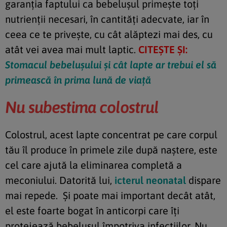
garanţia faptului ca bebeluşul primeşte toţi
nutrienţii necesari, în cantităţi adecvate, iar în
ceea ce te priveşte, cu cât alăptezi mai des, cu
atât vei avea mai mult laptic.
CITEȘTE ȘI:
Stomacul bebelușului și cât lapte ar trebui el să
primească în prima lună de viață
Nu subestima colostrul
Colostrul, acest lapte concentrat pe care corpul
tău îl produce în primele zile după naştere, este
cel care ajută la eliminarea completă a
meconiului. Datorită lui,
icterul neonatal
dispare
mai repede. Și poate mai important decât atât,
el este foarte bogat în anticorpi care îţi
protejează bebeluşul împotriva infecţiilor. Nu