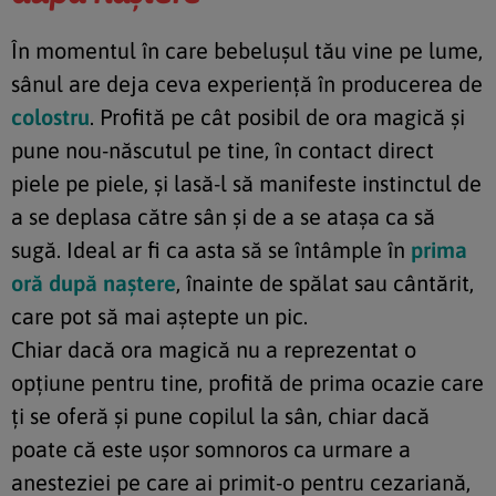
În momentul în care bebeluşul tău vine pe lume,
sânul are deja ceva experienţă în producerea de
colostru
. Profită pe cât posibil de ora magică şi
pune nou-născutul pe tine, în contact direct
piele pe piele, şi lasă-l să manifeste instinctul de
a se deplasa către sân şi de a se ataşa ca să
sugă. Ideal ar fi ca asta să se întâmple în
prima
oră după naştere
, înainte de spălat sau cântărit,
care pot să mai aştepte un pic.
Chiar dacă ora magică nu a reprezentat o
opţiune pentru tine, profită de prima ocazie care
ţi se oferă şi pune copilul la sân, chiar dacă
poate că este uşor somnoros ca urmare a
anesteziei pe care ai primit-o pentru cezariană,