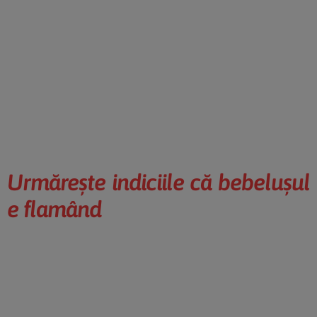
Urmăreşte indiciile că bebeluşul
e flamând