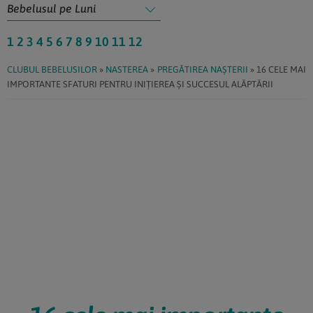
1
2
3
4
5
6
7
8
9
10
11
12
CLUBUL BEBELUSILOR
»
NASTEREA
»
PREGĂTIREA NAȘTERII
»
16 CELE MAI
IMPORTANTE SFATURI PENTRU INIŢIEREA ȘI SUCCESUL ALĂPTĂRII