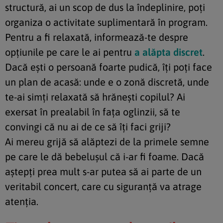
structură, ai un scop de dus la îndeplinire, poţi
organiza o activitate suplimentară în program.
Pentru a fi relaxată, informează-te despre
opţiunile pe care le ai pentru
a alăpta discret
.
Dacă eşti o persoană foarte pudică, îţi poţi face
un plan de acasă: unde e o zonă discretă, unde
te-ai simţi relaxată să hrăneşti copilul? Ai
exersat în prealabil în faţa oglinzii, să te
convingi că nu ai de ce să îţi faci griji?
Ai mereu grijă să alăptezi de la primele semne
pe care le dă bebeluşul că i-ar fi foame. Dacă
aştepţi prea mult s-ar putea să ai parte de un
veritabil concert, care cu siguranţă va atrage
atenţia.