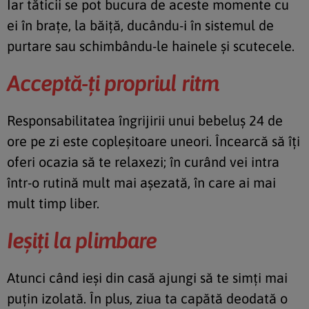
Iar tăticii se pot bucura de aceste momente cu
ei în braţe, la băiţă, ducându-i în sistemul de
purtare sau schimbându-le hainele şi scutecele.
Acceptă-ţi propriul ritm
Responsabilitatea îngrijirii unui bebeluş 24 de
ore pe zi este copleşitoare uneori. Încearcă să îţi
oferi ocazia să te relaxezi; în curând vei intra
într-o rutină mult mai aşezată, în care ai mai
mult timp liber.
Ieşiţi la plimbare
Atunci când ieşi din casă ajungi să te simţi mai
puţin izolată. În plus, ziua ta capătă deodată o