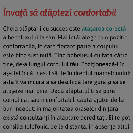
Învaţă să alăptezi confortabil
Cheia alăptării cu succes este
ataşarea corectă
a bebeluşului la sân. Mai întâi alege tu o poziţie
confortabilă, în care fiecare parte a corpului
este bine susţinută. Ţine bebeluşul cu faţa către
tine, de-a lungul corpului tău. Poziţionează-l în
aşa fel încât nasul să fie în dreptul mamelonului;
asta îl va încuraja să deschidă larg gura şi să se
ataşeze mai bine. Dacă alăptatul ţi se pare
complicat sau inconfortabil, caută ajutor de la
bun început: în majoritatea oraşelor din ţară
există consultanţi în alăptare acreditaţi. Ei te pot
consilia telefonic, de la distanţă, în absenţa altei