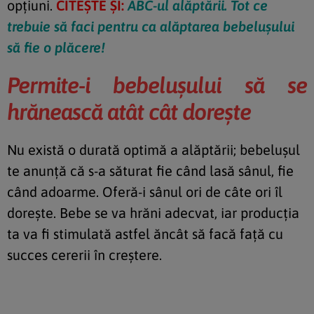
opţiuni.
CITEȘTE ȘI:
ABC-ul alăptării. Tot ce
trebuie să faci pentru ca alăptarea bebelușului
să fie o plăcere!
Permite-i bebeluşului să se
hrănească atât cât doreşte
Nu există o durată optimă a alăptării; bebeluşul
te anunţă că s-a săturat fie când lasă sânul, fie
când adoarme. Oferă-i sânul ori de câte ori îl
doreşte. Bebe se va hrăni adecvat, iar producţia
ta va fi stimulată astfel ăncât să facă faţă cu
succes cererii în creştere.