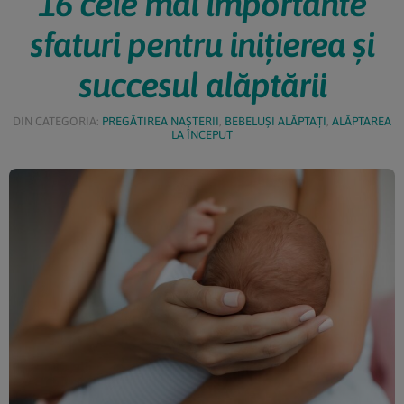
16 cele mai importante
sfaturi pentru iniţierea și
succesul alăptării
DIN CATEGORIA:
PREGĂTIREA NAȘTERII
,
BEBELUȘI ALĂPTAȚI
,
ALĂPTAREA
LA ÎNCEPUT