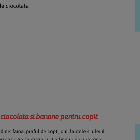
 de ciocolata
ciocolata si banane pentru copii:
ine: faina, praful de copt , oul, laptele si uleiul.
eaza. Se subtiaza cu 1-2 linguri de apa rece.