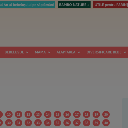
ul An al bebelușului pe săptămâni
BAMBO NATURE +
UTILE pentru PĂRINȚ
BEBELUSUL
MAMA
ALAPTAREA
DIVERSIFICARE BEBE
B
pr
10
11
12
13
14
15
16
17
18
19
20
9
30
31
32
33
34
35
36
37
38
39
40