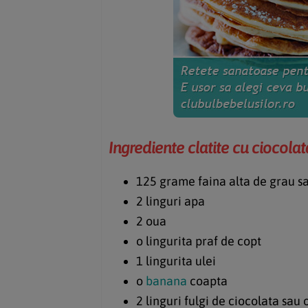
Ingrediente clatite cu ciocolat
125 grame faina alta de grau s
2 linguri apa
2 oua
o lingurita praf de copt
1 lingurita ulei
o
banana
coapta
2 linguri fulgi de ciocolata sau