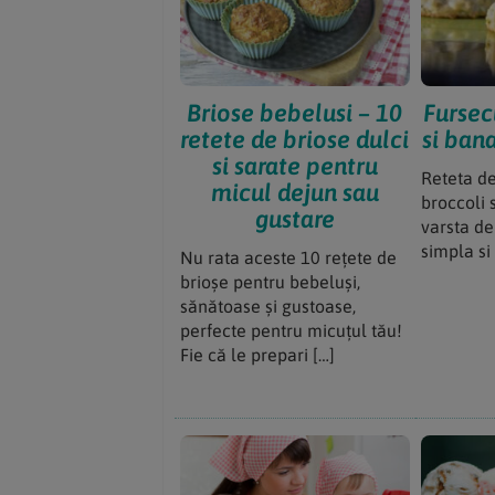
Briose bebelusi – 10
Fursec
retete de briose dulci
si bana
si sarate pentru
Reteta de
micul dejun sau
broccoli 
gustare
varsta de 
simpla si
Nu rata aceste 10 rețete de
brioșe pentru bebeluși,
sănătoase și gustoase,
perfecte pentru micuțul tău!
Fie că le prepari […]