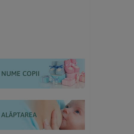
NUME COPII
ALĂPTAREA