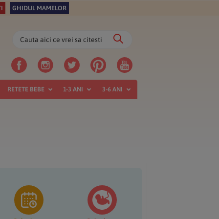
I
GHIDUL MAMELOR
Cauta
aici
ce
vrei
sa
RETETE BEBE
1-3 ANI
3-6 ANI
citesti
ara
incipală