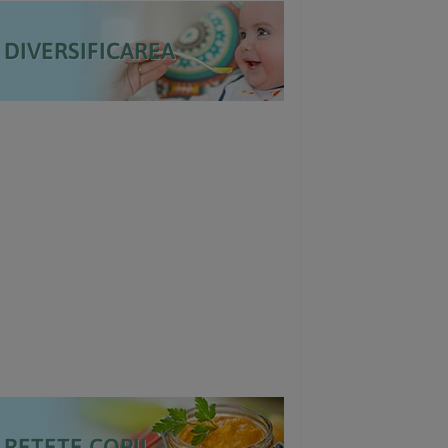
DIVERSIFICAREA
REȚETE COPII