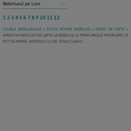
1
2
3
4
5
6
7
8
9
10
11
12
CLUBUL BEBELUSILOR
»
TOTUL DESPRE BEBELUSI
»
DINȚII DE LAPTE
»
APARITIA DINȚILOR DE LAPTE LA BEBELUȘI ȘI PRINCIPALELE PROBLEME CE
POT SĂ APARĂ. INTERVIU CU DR. IONUȚ LEAHU