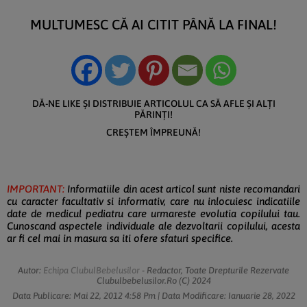
MULTUMESC CĂ AI CITIT PÂNĂ LA FINAL!
DĂ-NE LIKE ȘI DISTRIBUIE ARTICOLUL CA SĂ AFLE ȘI ALȚI
PĂRINȚI!
CREȘTEM ÎMPREUNĂ!
IMPORTANT:
Informatiile din acest articol sunt niste recomandari
cu caracter facultativ si informativ, care nu inlocuiesc indicatiile
date de medicul pediatru care urmareste evolutia copilului tau.
Cunoscand aspectele individuale ale dezvoltarii copilului, acesta
ar fi cel mai in masura sa iti ofere sfaturi specifice.
Autor:
Echipa ClubulBebelusilor
- Redactor, Toate Drepturile Rezervate
Clubulbebelusilor.ro (c) 2024
Data Publicare:
Mai 22, 2012
4:58 Pm
| Data Modificare:
Ianuarie 28, 2022