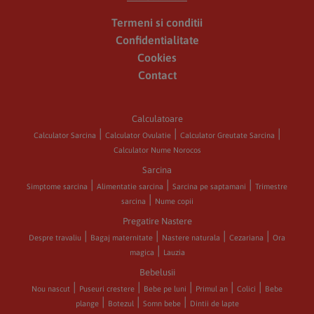
Termeni si conditii
Confidentialitate
Cookies
Contact
Calculatoare
Calculator Sarcina
Calculator Ovulatie
Calculator Greutate Sarcina
Calculator Nume Norocos
Sarcina
Simptome sarcina
Alimentatie sarcina
Sarcina pe saptamani
Trimestre
sarcina
Nume copii
Pregatire Nastere
Despre travaliu
Bagaj maternitate
Nastere naturala
Cezariana
Ora
magica
Lauzia
Bebelusii
Nou nascut
Puseuri crestere
Bebe pe luni
Primul an
Colici
Bebe
plange
Botezul
Somn bebe
Dintii de lapte