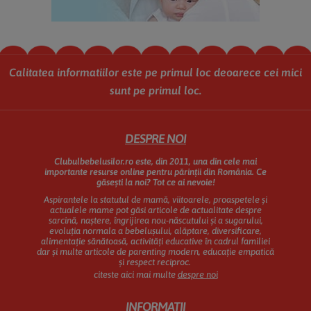
Calitatea informatiilor este pe primul loc deoarece cei mici
sunt pe primul loc.
Footer
DESPRE NOI
Clubulbebelusilor.ro este, din 2011, una din cele mai
importante resurse online pentru părinții din România.
Ce
găsești la noi? Tot ce ai nevoie!
Aspirantele la statutul de mamă, viitoarele, proaspetele și
actualele mame pot găsi articole de actualitate despre
sarcină, naștere, îngrijirea nou-născutului și a sugarului,
evoluția normala a bebelușului, alăptare, diversificare,
alimentație sănătoasă, activități educative în cadrul familiei
dar și multe articole de parenting modern, educație empatică
și respect reciproc.
citeste aici mai multe
despre noi
INFORMATII