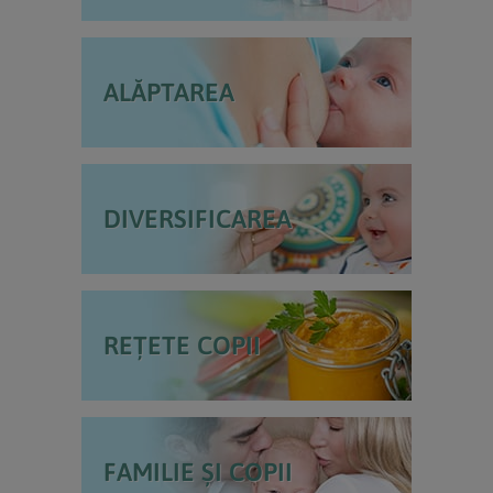
ALĂPTAREA
DIVERSIFICAREA
REȚETE COPII
FAMILIE ȘI COPII