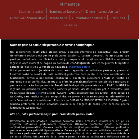
Alimentatie
Bebelusi alaptati
Hranirea cu lapte praf
Diversificarea clasica
Autodiversificarea BLW
Retete bebe
Alimentatie sanatoasa
Vitamina D
Intarcarea
Nouă ne pasă ca datele tale personale să rămână confidențiale
CATEGORII
Noi și partenerii noștri
1019
stocăm și/sau accesăm informații pe dispozitivul dvs., precum
identificatorii cookie unici pentru prelucrarea datelor cu caracter personal. Puteți accepta sau
Sarcina
Nasterea
Bebelusul
Alaptarea
gestiona preferințele dvs. făcând clic mai jos, respectiv vă puteți opune utilizării unui interes
legitim în orice moment pe pagina cu politica de confidențialitate. Aceste alegeri vor fi raportate
Diversificarea la bebelusi
Retete bebelusi
partenerilor noștri și nu vă vor afecta navigarea.
Mai multe detalii
Noi si partenerii nostri (retelele de socializare si agentiile de publicitate partenere, precum si
Mama
1-3 ani
3-6 ANI
Stiri pentru parinti
furnizorii nostri de servicii de date analitice) prelucram date pentru a permite website-ului sa
functioneze, pentru a personaliza continutul si anunturile publicitare afisate in functie de
interesele si/sau profilul dvs., pentru a va oferi functionalitati aferente retelelor de socializare si
pentru a analiza traficul pe website. Beneficiati de drepturile prevazute de art. 15-22 din GDPR in
PARTENERI
legatura cu prelucrarea datelor cu caracter personal. Aceste drepturi pot fi exercitate prin
modalitatea indicata
aici
. Prin click pe “ACCEPT TOATE”, acceptati folosirea tuturor Tehnologiilor de
tip Cookie, care implica inclusiv acceptul dvs. cu privire la stocarea/accesarea informatiilor de
catre Vendor-ii cu care colaboram. Prin click pe “VREAU SA MODIFIC SETARILE INDIVIDUAL” puteti
desprecopii.com
schimba preferintele in mod individual, mai putin cele legate de cookie strict necesare pentru
functionarea website-ului.
depositphotos.com
Atât noi, cât și partenerii noștri prelucrăm datele pentru a oferi:
Dezvoltarea și îmbunătățirea serviciilor. Stocarea și/sau accesarea informațiilor de pe un
dispozitiv. Măsurarea performanței reclamelor. Utilizarea profilurilor pentru selectarea
SETARI POLITICA COOKIES
conținutului personalizat. Crearea profilurilor de conținut personalizat. Utilizarea profilurilor
pentru selectarea publicității personalizate. Crearea profilurilor pentru publicitate personalizată.
Măsurarea performanței conținutului. Înțelegerea publicului prin statistici sau combinații de date
din surse diferite. Utilizarea de date limitate pentru a selecta publicitatea. Utilizarea datelor