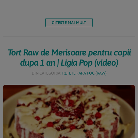
avocado (sau mango) sunt vandute de obicei in varianta
necoapta, foarte tari si fara gust. Imediat dupa cumparare
acestea se aseaza la temperatura camerei in pungi de
hartie inchise bine, alaturi de un mar sau doua, care vor
CITESTE MAI MULT
grabi procesul de coacere.Testul pentru un […]
Tort Raw de Merisoare pentru copii
dupa 1 an | Ligia Pop (video)
DIN CATEGORIA:
RETETE FARA FOC (RAW)