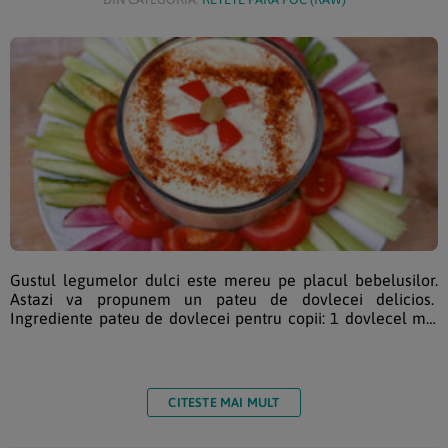
Gustul legumelor dulci este mereu pe placul bebelusilor.
Astazi va propunem un pateu de dovlecei delicios.
Ingrediente pateu de dovlecei pentru copii: 1 dovlecel mic
taiat marunt fara coaja daca nu este ecologic 1 varf cutit
pasta de tahini (optional) zeama de la ¼ lamaie 1 lingurita
ulei presat la rece (gustati inainte sa nu fie amar) 2 catei de
usturoi verdeturi, cimbru si patrunjel tocat 1 lingurita
CITESTE MAI MULT
paprika sare […]