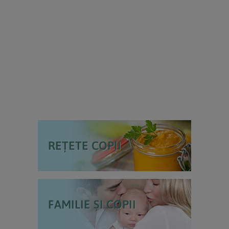
REȚETE COPII
FAMILIE ȘI COPII