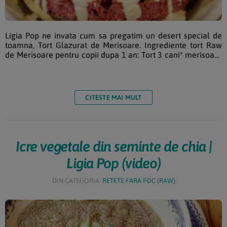
Ligia Pop ne invata cum sa pregatim un desert special de
toamna, Tort Glazurat de Merisoare. Ingrediente tort Raw
de Merisoare pentru copii dupa 1 an: Tort 3 cani* merisoare
uscate 2 cani caju crud 2 linguri indulcitor raw natural 1
lingura unt cocos (optional) 1½ cani apa filtrata 1 cana
merisoare pentru a presara pe compozitie 1 cana = 250 ml
Glazura alba 1 cana caju ¾ cana apa filtrata 1
CITESTE MAI MULT
lingurita indulcitor raw natural […]
Icre vegetale din seminte de chia |
Ligia Pop (video)
DIN CATEGORIA:
RETETE FARA FOC (RAW)