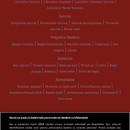
Calculator Sarcina
Calculator Ovulatie
Calculator Greutate Sarcina
Calculator Nume Norocos
Sarcina
Simptome sarcina
Alimentatie sarcina
Sarcina pe saptamani
Trimestre
sarcina
Nume copii
Pregatire Nastere
Despre travaliu
Bagaj maternitate
Nastere naturala
Cezariana
Ora
magica
Lauzia
Bebelusii
Nou nascut
Puseuri crestere
Bebe pe luni
Primul an
Colici
Bebe
plange
Botezul
Somn bebe
Dintii de lapte
Alimentatie
Bebelusi alaptati
Hranirea cu lapte praf
Diversificarea clasica
Autodiversificarea BLW
Retete bebe
Alimentatie sanatoasa
Vitamina D
Intarcarea
Nouă ne pasă ca datele tale personale să rămână confidențiale
CATEGORII
Noi și partenerii noștri
1019
stocăm și/sau accesăm informații pe dispozitivul dvs., precum
identificatorii cookie unici pentru prelucrarea datelor cu caracter personal. Puteți accepta sau