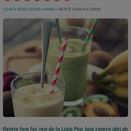
CLUBUL BEBELUSILOR
»
MAMA
»
RETETE FARA FOC (RAW)
Retete fara foc raw de la Ligia Pop. Iata cateva idei de