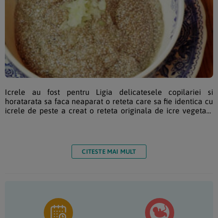
Icrele au fost pentru Ligia delicatesele copilariei si
horatarata sa faca neaparat o reteta care sa fie identica cu
icrele de peste a creat o reteta originala de icre vegetale
din seminte de chia. Semintele de chia contin de 5 ori mai
mult calciu decat laptele (plus boron care ajuta calciul sa
se transfere in oase), de 3 ori mai multi antioxidanti decat
afinele, de 3 ori mai mult fier […]
CITESTE MAI MULT
Bara
principală