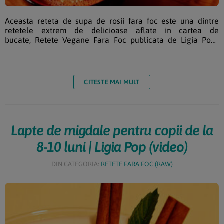
Aceasta reteta de supa de rosii fara foc este una dintre
retetele extrem de delicioase aflate in cartea de
bucate, Retete Vegane Fara Foc publicata de Ligia Pop.
Ingrediente supa de rosii fara foc dupa 1 an: 3 roșii coapte
bine* ½ ardei roșu 1-2 lingura ulei presat la rece (sa nu fie
amar) ½ cană cuburi de dovlecel 2 rosii uscate la soare* 1
cățel usturoi sare fara iod după gust […]
CITESTE MAI MULT
Lapte de migdale pentru copii de la
8-10 luni | Ligia Pop (video)
DIN CATEGORIA:
RETETE FARA FOC (RAW)