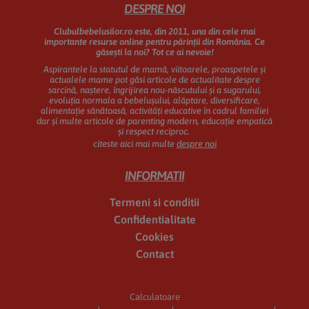
Footer
DESPRE NOI
Clubulbebelusilor.ro este, din 2011, una din cele mai
importante resurse online pentru părinții din România.
Ce
găsești la noi? Tot ce ai nevoie!
Aspirantele la statutul de mamă, viitoarele, proaspetele și
actualele mame pot găsi articole de actualitate despre
sarcină, naștere, îngrijirea nou-născutului și a sugarului,
evoluția normala a bebelușului, alăptare, diversificare,
alimentație sănătoasă, activități educative în cadrul familiei
dar și multe articole de parenting modern, educație empatică
și respect reciproc.
citeste aici mai multe
despre noi
INFORMATII
Termeni si conditii
Confidentialitate
Cookies
Contact
Calculatoare