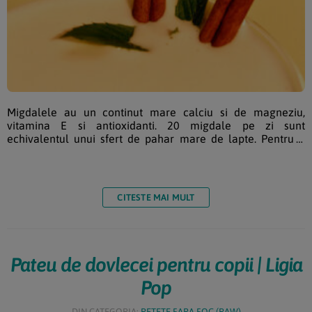
Migdalele au un continut mare calciu si de magneziu,
vitamina E si antioxidanti. 20 migdale pe zi sunt
echivalentul unui sfert de pahar mare de lapte. Pentru a
prepara lapte de migdale avem de nevoie de nuci crude
inmuiate in prealabil in apa. Ingrediente lapte de migdale
pentru copii de la 8-10 luni: 1 cana migdale sau orice fel de
nuci raw, inmuiate peste noapte 2-3 cani apa filtrata
CITESTE MAI MULT
calduta […]
Pateu de dovlecei pentru copii | Ligia
Pop
DIN CATEGORIA:
RETETE FARA FOC (RAW)