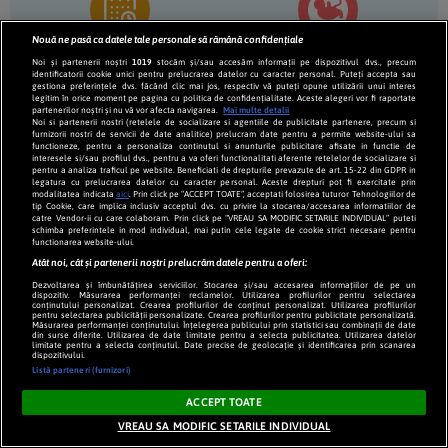
Nouă ne pasă ca datele tale personale să rămână confidențiale
Calculator
Calculator
Noi și partenerii noștri
1019
stocăm și/sau accesăm informații pe dispozitivul dvs., precum
Ovulatie
Nastere
identificatorii cookie unici pentru prelucrarea datelor cu caracter personal. Puteți accepta sau
gestiona preferințele dvs. făcând clic mai jos, respectiv vă puteți opune utilizării unui interes
legitim în orice moment pe pagina cu politica de confidențialitate. Aceste alegeri vor fi raportate
partenerilor noștri și nu vă vor afecta navigarea.
Mai multe detalii
Noi si partenerii nostri (retelele de socializare si agentiile de publicitate partenere, precum si
furnizorii nostri de servicii de date analitice) prelucram date pentru a permite website-ului sa
functioneze, pentru a personaliza continutul si anunturile publicitare afisate in functie de
interesele si/sau profilul dvs., pentru a va oferi functionalitati aferente retelelor de socializare si
pentru a analiza traficul pe website. Beneficiati de drepturile prevazute de art. 15-22 din GDPR in
legatura cu prelucrarea datelor cu caracter personal. Aceste drepturi pot fi exercitate prin
Calculator
Nume
modalitatea indicata
aici
. Prin click pe “ACCEPT TOATE”, acceptati folosirea tuturor Tehnologiilor de
tip Cookie, care implica inclusiv acceptul dvs. cu privire la stocarea/accesarea informatiilor de
Greutate Sarcina
Copii
catre Vendor-ii cu care colaboram. Prin click pe “VREAU SA MODIFIC SETARILE INDIVIDUAL” puteti
schimba preferintele in mod individual, mai putin cele legate de cookie strict necesare pentru
functionarea website-ului.
Atât noi, cât și partenerii noștri prelucrăm datele pentru a oferi:
Dezvoltarea și îmbunătățirea serviciilor. Stocarea și/sau accesarea informațiilor de pe un
dispozitiv. Măsurarea performanței reclamelor. Utilizarea profilurilor pentru selectarea
conținutului personalizat. Crearea profilurilor de conținut personalizat. Utilizarea profilurilor
pentru selectarea publicității personalizate. Crearea profilurilor pentru publicitate personalizată.
Măsurarea performanței conținutului. Înțelegerea publicului prin statistici sau combinații de date
din surse diferite. Utilizarea de date limitate pentru a selecta publicitatea. Utilizarea datelor
Nume
Calculator
limitate pentru a selecta conținutul. Date precise de geolocație și identificarea prin scanarea
Norocos
Culoare Ochi
dispozitivului.
Listă parteneri (furnizori)
ACCEPT TOATE
VREAU SA MODIFIC SETARILE INDIVIDUAL