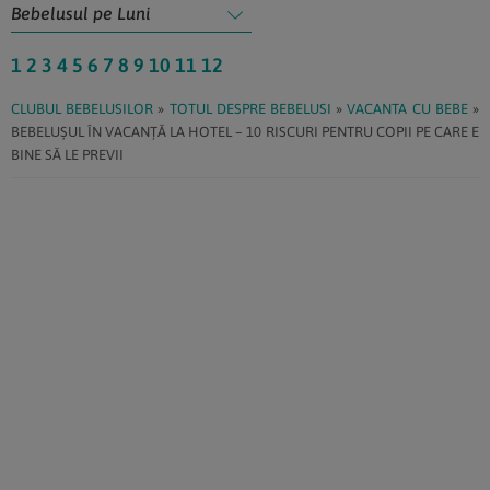
1
2
3
4
5
6
7
8
9
10
11
12
CLUBUL BEBELUSILOR
»
TOTUL DESPRE BEBELUSI
»
VACANTA CU BEBE
»
BEBELUȘUL ÎN VACANȚĂ LA HOTEL – 10 RISCURI PENTRU COPII PE CARE E
BINE SĂ LE PREVII