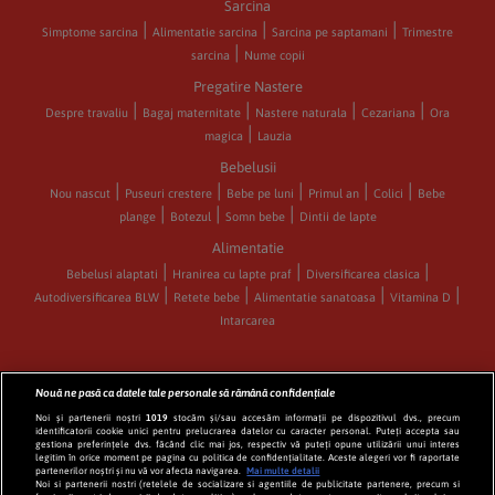
Sarcina
Simptome sarcina
Alimentatie sarcina
Sarcina pe saptamani
Trimestre
sarcina
Nume copii
Pregatire Nastere
Despre travaliu
Bagaj maternitate
Nastere naturala
Cezariana
Ora
magica
Lauzia
Bebelusii
Nou nascut
Puseuri crestere
Bebe pe luni
Primul an
Colici
Bebe
plange
Botezul
Somn bebe
Dintii de lapte
Alimentatie
Bebelusi alaptati
Hranirea cu lapte praf
Diversificarea clasica
Autodiversificarea BLW
Retete bebe
Alimentatie sanatoasa
Vitamina D
Intarcarea
Nouă ne pasă ca datele tale personale să rămână confidențiale
CATEGORII
Noi și partenerii noștri
1019
stocăm și/sau accesăm informații pe dispozitivul dvs., precum
identificatorii cookie unici pentru prelucrarea datelor cu caracter personal. Puteți accepta sau
Sarcina
Nasterea
Bebelusul
Alaptarea
gestiona preferințele dvs. făcând clic mai jos, respectiv vă puteți opune utilizării unui interes
legitim în orice moment pe pagina cu politica de confidențialitate. Aceste alegeri vor fi raportate
Diversificarea la bebelusi
Retete bebelusi
partenerilor noștri și nu vă vor afecta navigarea.
Mai multe detalii
Noi si partenerii nostri (retelele de socializare si agentiile de publicitate partenere, precum si