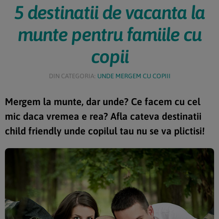
5 destinatii de vacanta la
munte pentru famiile cu
copii
DIN CATEGORIA:
UNDE MERGEM CU COPIII
Mergem la munte, dar unde? Ce facem cu cel
mic daca vremea e rea? Afla cateva destinatii
child friendly unde copilul tau nu se va plictisi!