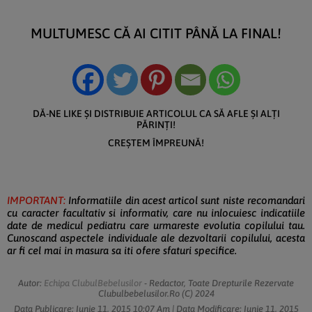
MULTUMESC CĂ AI CITIT PÂNĂ LA FINAL!
DĂ-NE LIKE ȘI DISTRIBUIE ARTICOLUL CA SĂ AFLE ȘI ALȚI
PĂRINȚI!
CREȘTEM ÎMPREUNĂ!
IMPORTANT:
Informatiile din acest articol sunt niste recomandari
cu caracter facultativ si informativ, care nu inlocuiesc indicatiile
date de medicul pediatru care urmareste evolutia copilului tau.
Cunoscand aspectele individuale ale dezvoltarii copilului, acesta
ar fi cel mai in masura sa iti ofere sfaturi specifice.
Autor:
Echipa ClubulBebelusilor
- Redactor, Toate Drepturile Rezervate
Clubulbebelusilor.ro (c) 2024
Data Publicare:
Iunie 11, 2015
10:07 Am
| Data Modificare:
Iunie 11, 2015