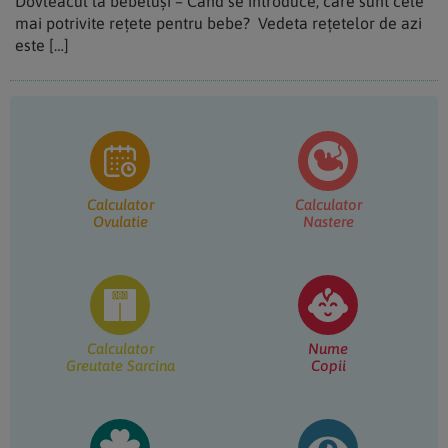
Dovleacul la bebeluși – Când se introduce, care sunt cele
mai potrivite rețete pentru bebe? Vedeta rețetelor de azi
este […]
Bara
principală
Calculator
Calculator
Ovulatie
Nastere
Calculator
Nume
Greutate Sarcina
Copii