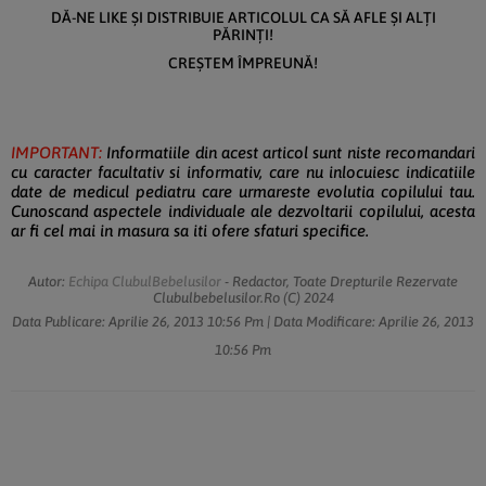
DĂ-NE LIKE ȘI DISTRIBUIE ARTICOLUL CA SĂ AFLE ȘI ALȚI
PĂRINȚI!
CREȘTEM ÎMPREUNĂ!
IMPORTANT:
Informatiile din acest articol sunt niste recomandari
cu caracter facultativ si informativ, care nu inlocuiesc indicatiile
date de medicul pediatru care urmareste evolutia copilului tau.
Cunoscand aspectele individuale ale dezvoltarii copilului, acesta
ar fi cel mai in masura sa iti ofere sfaturi specifice.
Autor:
Echipa ClubulBebelusilor
- Redactor, Toate Drepturile Rezervate
Clubulbebelusilor.ro (c) 2024
Data Publicare:
Aprilie 26, 2013
10:56 Pm
| Data Modificare:
Aprilie 26, 2013
10:56 Pm